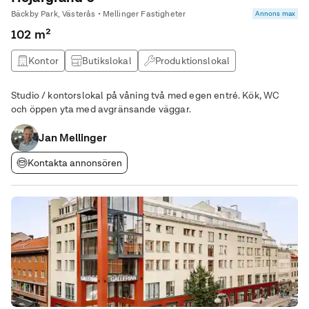
Bäckby Park, Västerås • Mellinger Fastigheter
Annons max
102 m²
Kontor
Butikslokal
Produktionslokal
Lagerlokal
Studio / kontorslokal på våning två med egen entré. Kök, WC
och öppen yta med avgränsande väggar.
Jan Mellinger
Kontakta annonsören