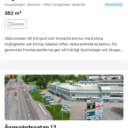
Kungsängen, Västerås • Altra Fastigheter Västerås
Annons plus
382 m²
Kontor
Välkommen till ett ljust och trivsamt kontor med stora
möjligheter att forma lokalen efter verksamhetens behov. De
generösa fönsterpartierna ger ett härligt ljusinsläpp och skapar
en öppen och inbjudande atmosfär som bidrar till en
inspirerande arbetsmiljö. Lokalen har i dagsläget en flexibel
planlösning med flera rum i varierande storlek, vilket gör den
lätt att anpassa till olika typer av
Ängsgärdsgatan 12