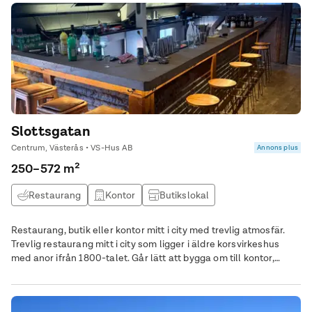
Slottsgatan
Centrum, Västerås • VS-Hus AB
Annons plus
250–572 m²
Restaurang
Kontor
Butikslokal
Studio / atlejé
Restaurang, butik eller kontor mitt i city med trevlig atmosfär.
Trevlig restaurang mitt i city som ligger i äldre korsvirkeshus
med anor ifrån 1800-talet. Går lätt att bygga om till kontor,
atelje, butik mm Stora öppna ytor. Stor uteplats som på
sommaren blir en oas med växter och blommor. I gatuplan finns
det kök/diskrum samt bar med vedeldad pizza ugn och matsal.