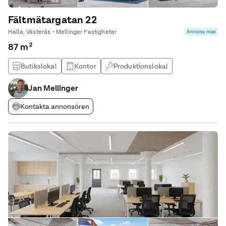
Fältmätargatan 22
Hälla, Västerås • Mellinger Fastigheter
Annons max
87 m²
Butikslokal
Kontor
Produktionslokal
Lagerlokal
Jan Mellinger
Kontakta annonsören