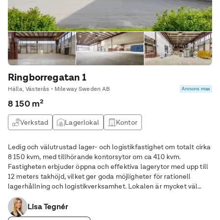
Ringborregatan 1
Hälla, Västerås • Mileway Sweden AB
Annons max
8 150 m²
Verkstad
Lagerlokal
Kontor
Ledig och välutrustad lager- och logistikfastighet om totalt cirka
8 150 kvm, med tillhörande kontorsytor om ca 410 kvm.
Fastigheten erbjuder öppna och effektiva lagerytor med upp till
12 meters takhöjd, vilket ger goda möjligheter för rationell
lagerhållning och logistikverksamhet. Lokalen är mycket väl
anpassad för godsflöden med totalt 22 portar, varav 9
markportar och 13 lasthus, vilket
Lisa Tegnér