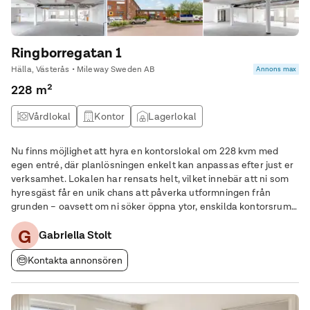
Ringborregatan 1
Hälla, Västerås • Mileway Sweden AB
Annons max
228 m²
Vårdlokal
Kontor
Lagerlokal
Nu finns möjlighet att hyra en kontorslokal om 228 kvm med
egen entré, där planlösningen enkelt kan anpassas efter just er
verksamhet. Lokalen har rensats helt, vilket innebär att ni som
hyresgäst får en unik chans att påverka utformningen från
grunden – oavsett om ni söker öppna ytor, enskilda kontorsrum
eller mötesytor. Lokalen är utrustad med pentry/kök och WC,
G
och erbjuder en flexibel bas för
Gabriella Stolt
Kontakta annonsören