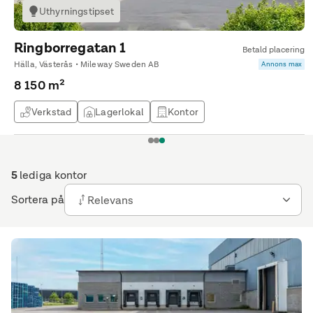
Uthyrningstipset
Ringborregatan 1
Betald placering
Hälla, Västerås • Mileway Sweden AB
Annons max
8 150 m²
Verkstad
Lagerlokal
Kontor
1
2
3
5
lediga kontor
Sortera på
Relevans