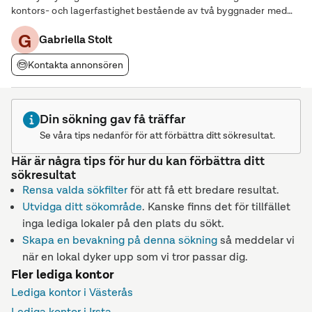
kontors- och lagerfastighet bestående av två byggnader med
flertalet lediga kontors- och lagerlokaler. En av byggnaderna är
G
en renodlad kontorsbyggnad med
Gabriella Stolt
Kontakta annonsören
Din sökning gav få träffar
Se våra tips nedanför för att förbättra ditt sökresultat.
Här är några tips för hur du kan förbättra ditt
sökresultat
Rensa valda sökfilter
för att få ett bredare resultat.
Utvidga ditt sökområde
. Kanske finns det för tillfället
inga lediga lokaler på den plats du sökt.
Skapa en bevakning på denna sökning
så meddelar vi
när en lokal dyker upp som vi tror passar dig.
Fler lediga kontor
Lediga kontor i Västerås
Lediga kontor i Irsta