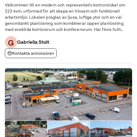
Välkommen till en modern och representativ kontorslokal om
223 kvm, utformad för att skapa en trivsam och funktionell
arbetsmiljö. Lokalen präglas av ljusa, luftiga ytor och en väl
genomtänkt planlösning som kombinerar öppen planlösning
med enskilda kontorsrum och konferensrum. Här finns fullt
utrustat kök/pentry, WC samt omklädningsrum, vilket ger god
G
komfort för personal och besökare. En
Gabriella Stolt
Kontakta annonsören