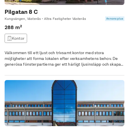
Pilgatan 8 C
Kungsängen, Västerås • Altra Fastigheter Västerås
Annons plus
288 m²
Kontor
Välkommen till ett ljust och trivsamt kontor med stora
möjligheter att forma lokalen efter verksamhetens behov. De
generösa fönsterpartierna ger ett härligt ljusinsläpp och skapar
en öppen och inbjudande atmosfär som bidrar till en
inspirerande arbetsmiljö. Lokalen har i dagsläget en flexibel
planlösning med flera rum i varierande storlek, vilket gör den
lätt att anpassa till olika typer av