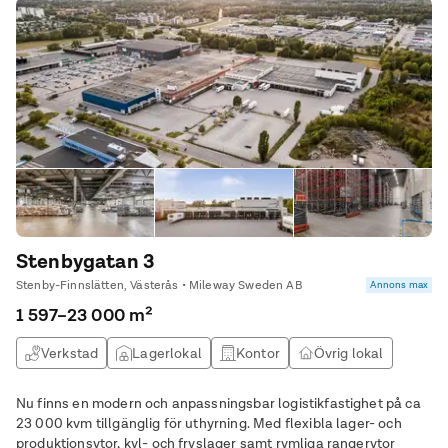
Stenbygatan 3
Stenby-Finnslätten, Västerås • Mileway Sweden AB
Annons max
1 597–23 000 m²
Verkstad
Lagerlokal
Kontor
Övrig lokal
Nu finns en modern och anpassningsbar logistikfastighet på ca
23 000 kvm tillgänglig för uthyrning. Med flexibla lager- och
produktionsytor, kyl- och fryslager samt rymliga rangerytor