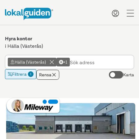
me
Hyra kontor
i Hälla (Västerås)
Hälla (Västerås)
+1
Filtrera
Rensa
Karta
1