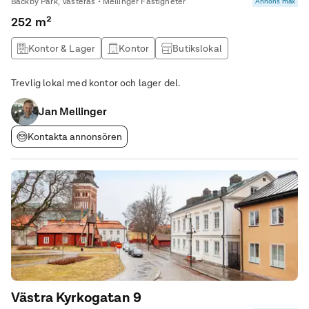
Bäckby Park, Västerås • Mellinger Fastigheter
Annons max
252 m²
Kontor & Lager
Kontor
Butikslokal
Produktionslokal
Trevlig lokal med kontor och lager del.
Jan Mellinger
Kontakta annonsören
Västra Kyrkogatan 9