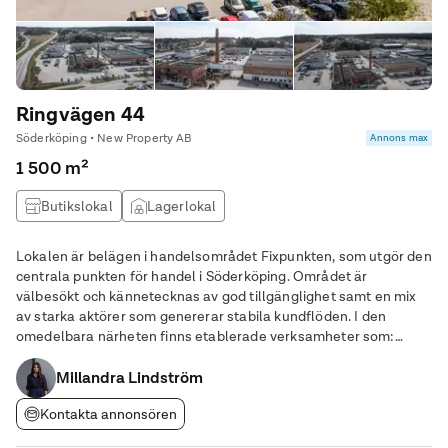
Ringvägen 44
Söderköping • New Property AB
Annons max
1 500 m²
Butikslokal
Lagerlokal
Lokalen är belägen i handelsområdet Fixpunkten, som utgör den
centrala punkten för handel i Söderköping. Området är
välbesökt och kännetecknas av god tillgänglighet samt en mix
av starka aktörer som genererar stabila kundflöden. I den
omedelbara närheten finns etablerade verksamheter som:
Willys, Dollarstore, jem & fix Lokalen och dess utformning Ytan
är i grunden öppen och flexibel, vilket gör
Millandra Lindström
Kontakta annonsören