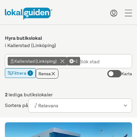
me
Hyra butikslokal
i Kallerstad (Linköping)
Kallerstad (Linköping)
+1
Filtrera
Rensa
Karta
1
2
lediga butikslokaler
Sortera på
Relevans