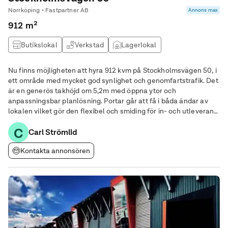
Norrköping • Fastpartner AB
Annons max
912 m²
Butikslokal
Verkstad
Lagerlokal
Produktionslokal
Nu finns möjligheten att hyra 912 kvm på Stockholmsvägen 50, i
ett område med mycket god synlighet och genomfartstrafik. Det
är en generös takhöjd om 5,2m med öppna ytor och
anpassningsbar planlösning. Portar går att få i båda ändar av
lokalen vilket gör den flexibel och smiding för in- och utleverans.
Stora skyltfönster med bra exponeringsmöjligheter mot
C
Stockholmsvägen. Tillgång till
Carl Strömlid
Kontakta annonsören