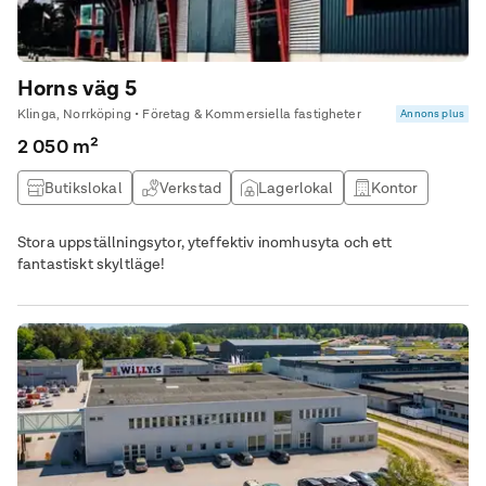
Horns väg 5
Klinga, Norrköping • Företag & Kommersiella fastigheter
Annons plus
2 050 m²
Butikslokal
Verkstad
Lagerlokal
Kontor
Stora uppställningsytor, yteffektiv inomhusyta och ett
fantastiskt skyltläge!