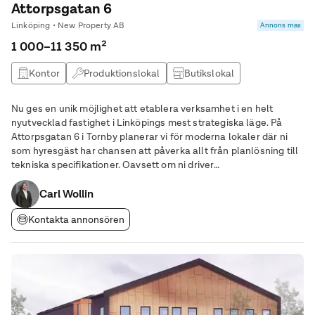
Attorpsgatan 6
Linköping • New Property AB
Annons max
1 000–11 350 m²
Kontor
Produktionslokal
Butikslokal
Lagerlokal
Nu ges en unik möjlighet att etablera verksamhet i en helt
nyutvecklad fastighet i Linköpings mest strategiska läge. På
Attorpsgatan 6 i Tornby planerar vi för moderna lokaler där ni
som hyresgäst har chansen att påverka allt från planlösning till
tekniska specifikationer. Oavsett om ni driver
logistikverksamhet, industriell produktion eller behöver ett
modernt kombinationskontor, skapar vi en
Carl Wollin
Kontakta annonsören