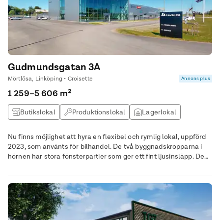
Gudmundsgatan 3A
Mörtlösa, Linköping • Croisette
Annons plus
1 259–5 606 m²
Butikslokal
Produktionslokal
Lagerlokal
Övrig lokal
Nu finns möjlighet att hyra en flexibel och rymlig lokal, uppförd
2023, som använts för bilhandel. De två byggnadskropparna i
hörnen har stora fönsterpartier som ger ett fint ljusinsläpp. Den
totala ytan uppgår till 5 606 kvm och är fördelad på entréplan
samt två entresolplan, placerade ovanför byggnadskropparna i
de båda hörnen.