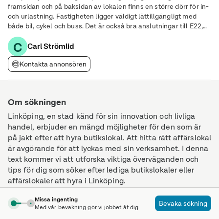
framsidan och på baksidan av lokalen finns en större dörr för in-
och urlastning. Fastigheten ligger väldigt lättillgängligt med
både bil, cykel och buss. Det är också bra anslutningar till E22,
söderleden och citykärnan i Norrköping. Restauranger inom
C
gångavstånd och
Carl Strömlid
Kontakta annonsören
Om sökningen
Linköping, en stad känd för sin innovation och livliga
handel, erbjuder en mängd möjligheter för den som är
på jakt efter att hyra butikslokal. Att hitta rätt affärslokal
är avgörande för att lyckas med sin verksamhet. I denna
text kommer vi att utforska viktiga överväganden och
tips för dig som söker efter lediga butikslokaler eller
affärslokaler att hyra i Linköping.
Missa ingenting
Bevaka sökning
Att tänka på när du ska hyra butikslokal i Linköping
Med vår bevakning gör vi jobbet åt dig
När du letar efter den perfekta butikslokalen att hyra, är