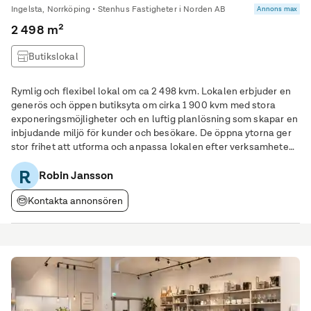
Ingelsta, Norrköping • Stenhus Fastigheter i Norden AB
Annons max
2 498 m²
Butikslokal
Rymlig och flexibel lokal om ca 2 498 kvm. Lokalen erbjuder en
generös och öppen butiksyta om cirka 1 900 kvm med stora
exponeringsmöjligheter och en luftig planlösning som skapar en
inbjudande miljö för kunder och besökare. De öppna ytorna ger
stor frihet att utforma och anpassa lokalen efter verksamhetens
behov, oavsett om det gäller detaljhandel, showroom,
R
träningsverksamhet eller annan
Robin Jansson
Kontakta annonsören