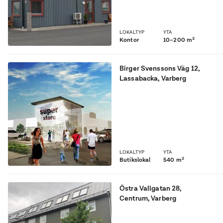
LOKALTYP
YTA
Kontor
10–200 m²
Birger Svenssons Väg 12
,
Lassabacka
, Varberg
Butikslokal uthyres för
skrymmande handel i
Lassabacka
handelsområde, Varberg.
LOKALTYP
YTA
Butikslokal
540 m²
Östra Vallgatan 28
,
Centrum
, Varberg
Nio lediga kontor i ett
nybyggt kontorshotell i