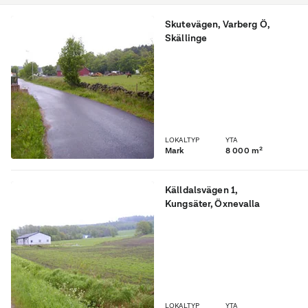
Skutevägen
,
Varberg Ö
,
Skällinge
Industrimark vid
Skutevägen, Skällinge
samhälle.
LOKALTYP
YTA
Mark
8 000 m²
Källdalsvägen 1
,
Kungsäter
, Öxnevalla
Industriområde i västra
delen av Kungsäter.
LOKALTYP
YTA