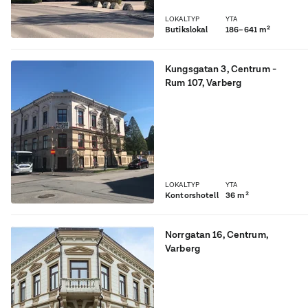
LOKALTYP
YTA
Butikslokal
186–641 m²
Kungsgatan 3
,
Centrum -
Rum 107
, Varberg
I centrala Varberg, nära
stationen, ligger
kontorshotellet
Företagshuset.
LOKALTYP
YTA
Kontorshotell
36 m²
Norrgatan 16
,
Centrum
,
Varberg
Välkommen till Norcross
Kontorshotell - med "hela
centrum utanför dörren"!