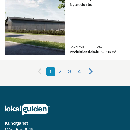
Nyproduktion
LOKALTYP
YTA
Produktionslokal
105–736 m²
2
3
4
1
Kundtjänst
Mån-Fre, 9-15