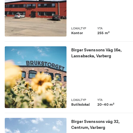
LOKALTYP
YTA
Kontor
255 m²
Birger Svenssons Väg 16e
,
Lassabacka
, Varberg
Charmig
butikslokal/verksamhetslo
kal/ateljé i historisk
bruksmiljö, stora välvda
fönster, delad entré från
Brukstorget.
LOKALTYP
YTA
Butikslokal
20–40 m²
Birger Svenssons väg 32
,
Centrum
, Varberg