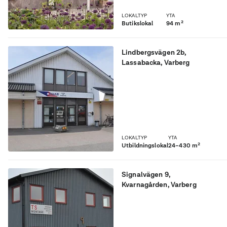
LOKALTYP
YTA
Butikslokal
94 m²
Lindbergsvägen 2b
,
Lassabacka
, Varberg
Rymliga och fina
utbildningslokaler eller
kontor!
LOKALTYP
YTA
Utbildningslokal
24–430 m²
Signalvägen 9
,
Kvarnagården
, Varberg
Fina kontorsytor i två plan
med gemensamt kök- och
fikarum.