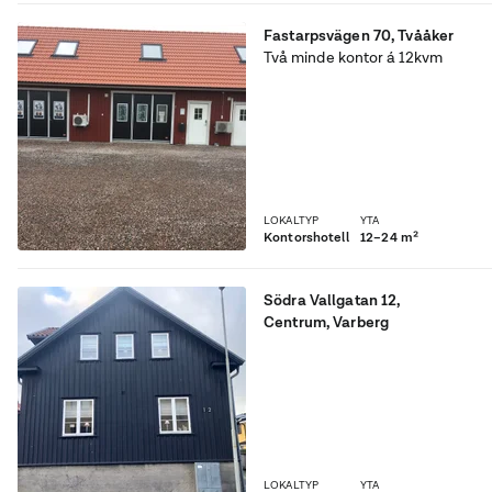
Fastarpsvägen 70
,
Tvååker
Två minde kontor á 12kvm
med gemensamt kök, wc
och dusch
LOKALTYP
YTA
Kontorshotell
12–24 m²
Södra Vallgatan 12
,
Centrum
, Varberg
Charmiga kontorslokaler i
sekelskiftes hus, mitt i
centrala Varberg
LOKALTYP
YTA