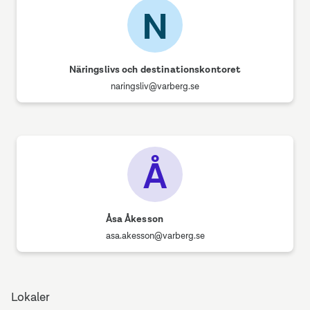
N
Näringslivs och destinationskontoret
naringsliv@varberg.se
Å
Åsa Åkesson
asa.akesson@varberg.se
Lokaler