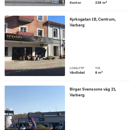
Kontor
238 m²
Kyrkogatan 1B
,
Centrum
,
Varberg
Ett behandlingsrum ledigt
hos Paus Frisör.
LOKALTYP
YTA
Vårdlokal
8 m²
Birger Svenssons väg 21
,
Varberg
Ett av Varbergs absolut
bästa affärsläge är ledigt.