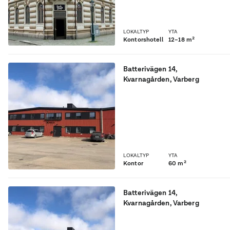
LOKALTYP
YTA
Kontorshotell
12–18 m²
Batterivägen 14
,
Kvarnagården
, Varberg
Öppen kontorsyta under
renovering, var med och
designa din kommande
arbetsplats!
LOKALTYP
YTA
Kontor
60 m²
Batterivägen 14
,
Kvarnagården
, Varberg
Kontorsyta med åtta kontor
och mötesrum!