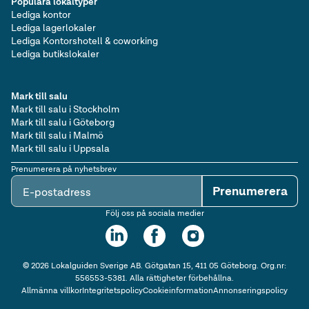
Populära lokaltyper
Lediga kontor
Lediga lagerlokaler
Lediga Kontorshotell & coworking
Lediga butikslokaler
Mark till salu
Mark till salu i Stockholm
Mark till salu i Göteborg
Mark till salu i Malmö
Mark till salu i Uppsala
Prenumerera på nyhetsbrev
Prenumerera
E-postadress
Följ oss på sociala medier
©
2026
Lokalguiden Sverige AB. Götgatan 15, 411 05 Göteborg. Org.nr:
556553-5381. Alla rättigheter förbehållna.
Allmänna villkor
Integritetspolicy
Cookieinformation
Annonseringspolicy