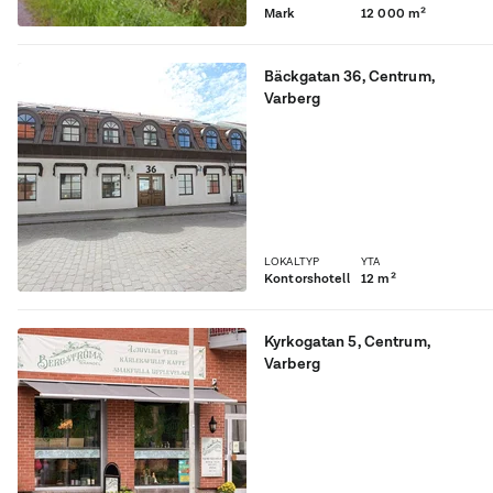
Mark
12 000 m²
Bäckgatan 36
,
Centrum
,
Varberg
Kontor i Varbergs centrum!
LOKALTYP
YTA
Kontorshotell
12 m²
Kyrkogatan 5
,
Centrum
,
Varberg
Nu finns chansen att
förvärva en butikslokal i
AAA-läge mitt i Varberg
med närhet till Galleria
Trädgården.