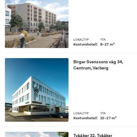
Varmt välkommen till
Ventilo 2.0 – Varbergs
nyaste kontorshotell!
LOKALTYP
YTA
Kontorshotell
8–27 m²
Birger Svenssons väg 34
,
Centrum
, Varberg
Kontorshotell Ventilo med
21 kontor på entréplan.
LOKALTYP
YTA
Kontorshotell
10–27 m²
Tvååker 32
,
Tvååker