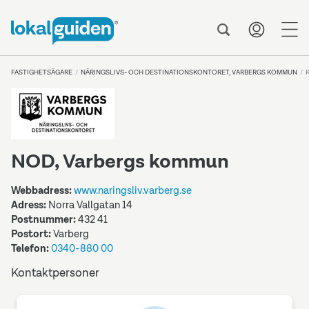
me
FASTIGHETSÄGARE
NÄRINGSLIVS- OCH DESTINATIONSKONTORET, VARBERGS KOMMUN
NOD, Varbergs kommun
Webbadress:
www.naringsliv.varberg.se
Adress:
Norra Vallgatan 14
Postnummer:
432 41
Postort:
Varberg
Telefon:
0340-880 00
Kontaktpersoner