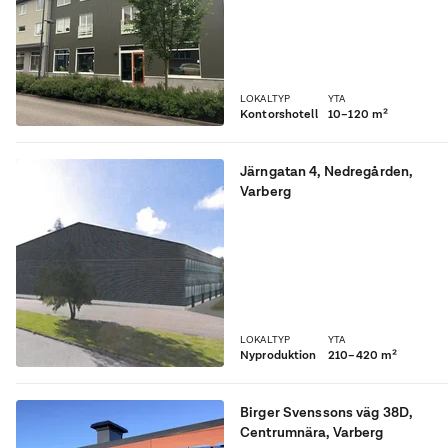
markplan!
LOKALTYP
YTA
Kontorshotell
10–120 m²
Järngatan 4
,
Nedregården
,
Varberg
LOKALTYP
YTA
Nyproduktion
210–420 m²
Birger Svenssons väg 38D
,
Centrumnära
, Varberg