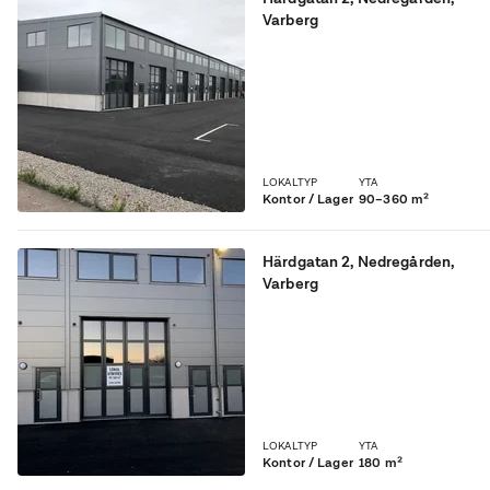
Varberg
Nyproduktion med
möjlighet att inredas efter
eget önskemål. Hyr 90kvm
som lager, 90kvm som
kontor alternativ ett helt
eller fler "skepp" á180kvm.
LOKALTYP
YTA
Kontor / Lager
90–360 m²
Härdgatan 2
,
Nedregården
,
Varberg
Nybyggd kombilokal med
mycket attraktivt läge i
Varberg
LOKALTYP
YTA
Kontor / Lager
180 m²