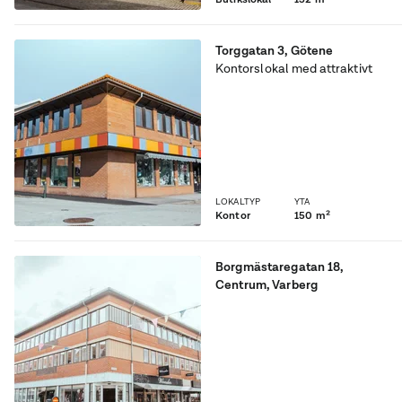
som ramar in rummet och
skapar e...
Torggatan 3
,
Götene
Kontorslokal med attraktivt
läge i hjärtat av Götene, för
mer information eller
visning vänligen kontakta
richard.jande@fortinova.se
eller 0340-592505.
LOKALTYP
YTA
Kontor
150 m²
Borgmästaregatan 18
,
Centrum
, Varberg
Centralt kontor med
utrymme att växa.
Kontorslokal i centrala
Varberg med fem rum
fördelade på kontor och
mötesrum, samt ett