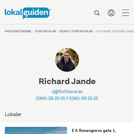
me
FASTIGHETSÄGARE
FORTINOVA AB
KONTO: FORTINOVA AB
UTHYRARE: RICHARD JAND
Richard Jande
rj@fortinova.se
0340-59 25 05
/
0340-59 25 05
Lokaler
E A Rosengrens gata 1
,