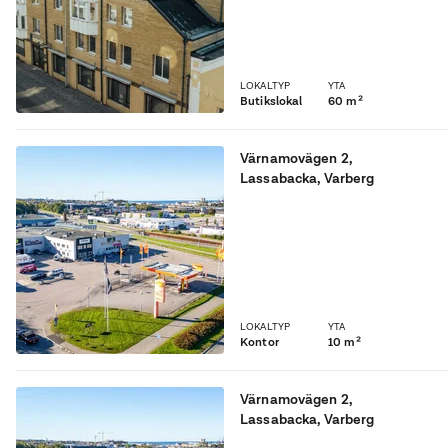
tillträde. För mer
information eller visning
vänligen kontakta
rj@fortinova.se,
LOKALTYP
YTA
0340592505
Butikslokal
60 m²
Värnamovägen 2
,
Lassabacka
, Varberg
Kontorslokaler i
Lassabacka
LOKALTYP
YTA
Kontor
10 m²
Värnamovägen 2
,
Lassabacka
, Varberg
Kontorslokaler i