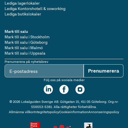
Lediga lagerlokaler
Lediga Kontorshotell & coworking
Lediga butikslokaler
Mark till salu
Mark till salu i Stockholm
Mark till salu i Göteborg
Mark till salu i Malmö
Mark till salu i Uppsala
Prenumerera på nyhetsbrev
Prenumerera
E-postadress
Följ oss på sociala medier
©
2026
Lokalguiden Sverige AB. Götgatan 15, 411 05 Göteborg. Org.nr:
556553-5381. Alla rättigheter förbehållna.
Allmänna villkor
Integritetspolicy
Cookieinformation
Annonseringspolicy