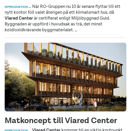
… När RO-Gruppen nu 10 år senare flyttar till ett
NYPRODUKTION
nytt kontor föll valet återigen på ett klimatsmart hus, då
Viared
Center
är certifierat enligt Miljöbyggnad Guld.
Byggnaden är uppförd i huvudsak av trä, det minst
koldioxidkrävande byggmaterialet. …
Matkoncept till Viared Center
…
Viared
Center
kommer bli en viktig knutpunkt
NYPRODUKTION