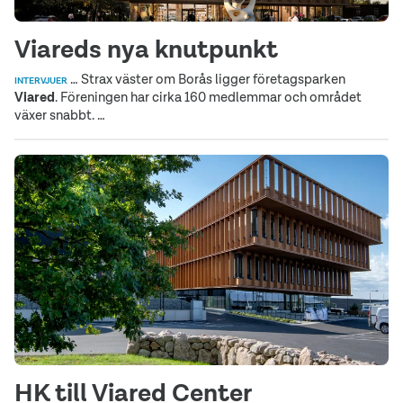
Viareds nya knutpunkt
… Strax väster om Borås ligger företagsparken
INTERVJUER
Viared
. Föreningen har cirka 160 medlemmar och området
växer snabbt. …
HK till Viared Center