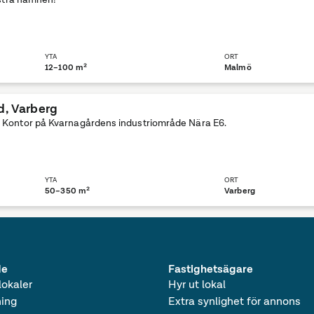
YTA
ORT
12–100 m²
Malmö
d
, Varberg
 Kontor på Kvarnagårdens industriområde Nära E6.
YTA
ORT
50–350 m²
Varberg
de
Fastighetsägare
lokaler
Hyr ut lokal
ing
Extra synlighet för annons