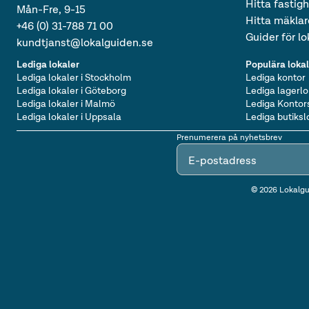
Hitta fastig
Mån-Fre, 9-15
Hitta mäklar
+46 (0) 31-788 71 00
Guider för l
kundtjanst@lokalguiden.se
Lediga lokaler
Populära loka
Lediga lokaler i Stockholm
Lediga kontor
Lediga lokaler i Göteborg
Lediga lagerlo
Lediga lokaler i Malmö
Lediga Kontor
Lediga lokaler i Uppsala
Lediga butiksl
Prenumerera på nyhetsbrev
E-postadress
©
2026
Lokalgui