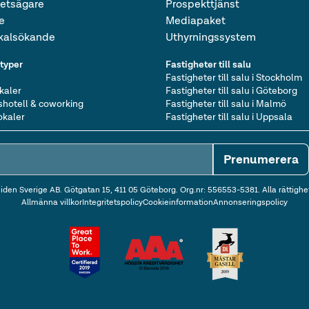
hetsägare
Prospekttjänst
e
Mediapaket
okalsökande
Uthyrningssystem
ltyper
Fastigheter till salu
Fastigheter till salu i Stockholm
kaler
Fastigheter till salu i Göteborg
shotell & coworking
Fastigheter till salu i Malmö
okaler
Fastigheter till salu i Uppsala
Prenumerera
den Sverige AB. Götgatan 15, 411 05 Göteborg. Org.nr: 556553-5381. Alla rättighe
Allmänna villkor
Integritetspolicy
Cookieinformation
Annonseringspolicy