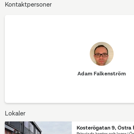
Kontaktpersoner
Adam Falkenström
Lokaler
Kosterögatan 9
,
Östra
Prisvärda kontor och lager i 