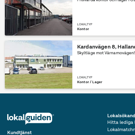
LOKALTYP
Kontor
Kardanvägen 8
,
Hallan
Skyltläge mot Värnamovägen!
LOKALTYP
Kontor / Lager
Lokalsökan
Hitta lediga 
Lokalmatchn
Kundtjänst