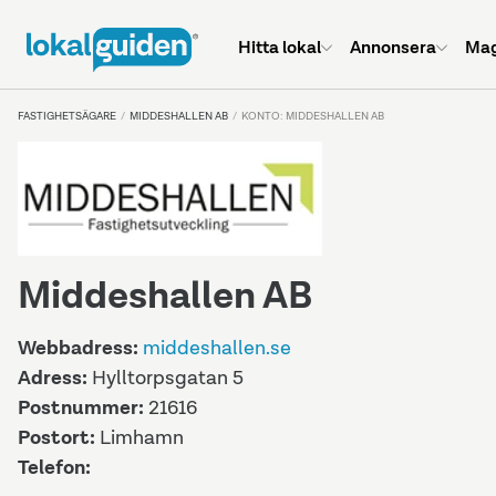
Hitta lokal
Annonsera
Mag
FASTIGHETSÄGARE
MIDDESHALLEN AB
KONTO: MIDDESHALLEN AB
Middeshallen AB
Webbadress:
middeshallen.se
Adress:
Hylltorpsgatan 5
Postnummer:
21616
Postort:
Limhamn
Telefon: