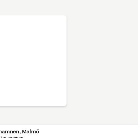
 hamnen
, Malmö
Östra hamnen!